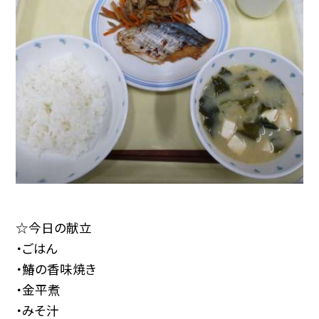
☆今日の献立
・ごはん
・鰆の香味焼き
・金平煮
・みそ汁