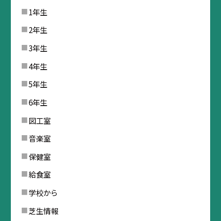
1年生
2年生
3年生
4年生
5年生
6年生
図工室
音楽室
保健室
給食室
学校から
芝生情報