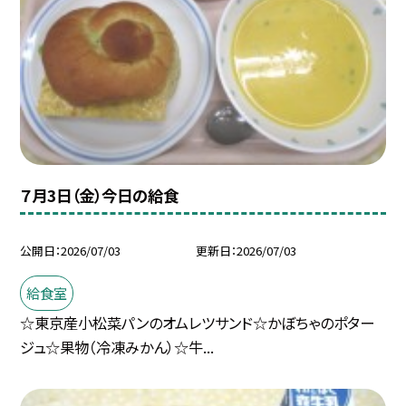
７月3日（金）今日の給食
公開日
2026/07/03
更新日
2026/07/03
給食室
☆東京産小松菜パンのオムレツサンド☆かぼちゃのポター
ジュ☆果物（冷凍みかん）☆牛...