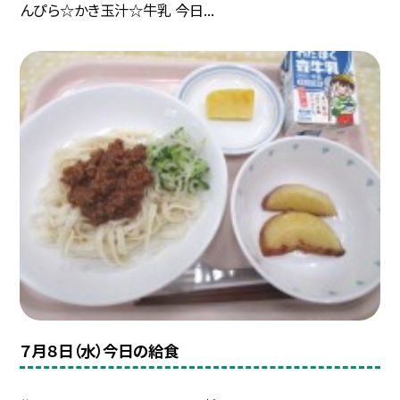
んぴら☆かき玉汁☆牛乳 今日...
７月８日（水）今日の給食