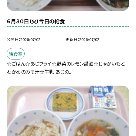
６月３０日（火）今日の給食
公開日
2026/07/02
更新日
2026/07/02
給食室
☆ごはん☆あじフライ☆野菜のレモン醤油☆じゃがいもと
わかめのみそ汁☆牛乳 あじの...