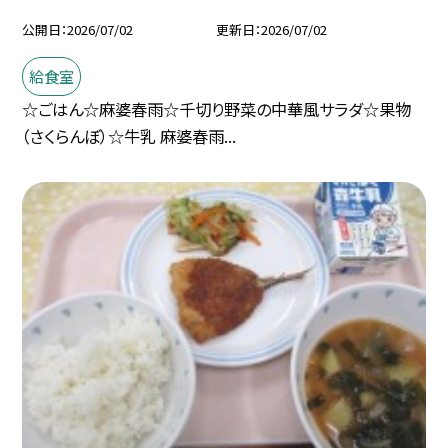
公開日
2026/07/02
更新日
2026/07/02
給食室
☆ごはん☆麻婆春雨☆千切り野菜の中華風サラダ☆果物
（さくらんぼ）☆牛乳 麻婆春雨...