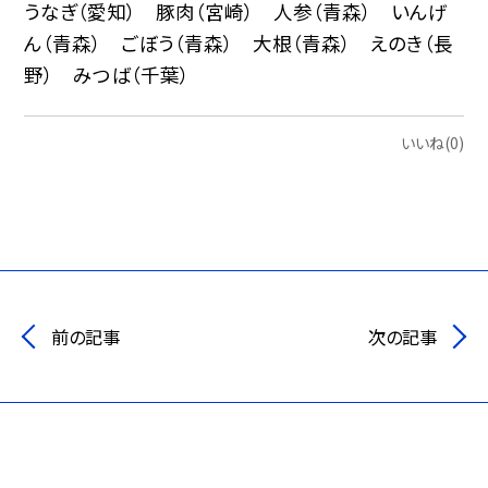
うなぎ（愛知） 豚肉（宮崎） 人参（青森） いんげ
ん（青森） ごぼう（青森） 大根（青森） えのき（長
野） みつば（千葉）
いいね(0)
前の記事
次の記事