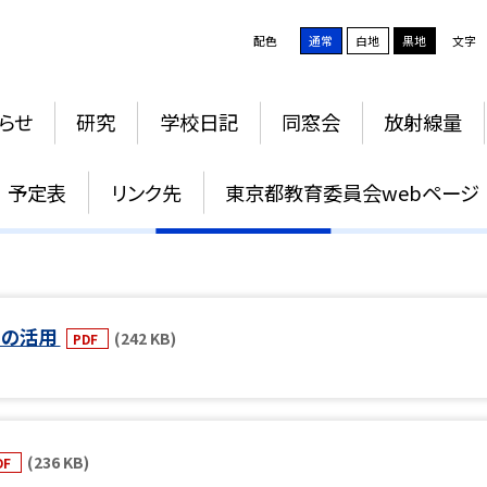
配色
通常
白地
黒地
文字
らせ
研究
学校日記
同窓会
放射線量
研究
予定表
リンク先
東京都教育委員会webページ
」の活用
(242 KB)
PDF
(236 KB)
DF