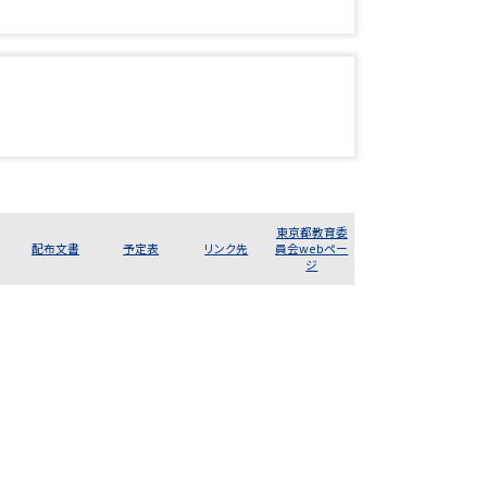
東京都教育委
配布文書
予定表
リンク先
員会webペー
ジ