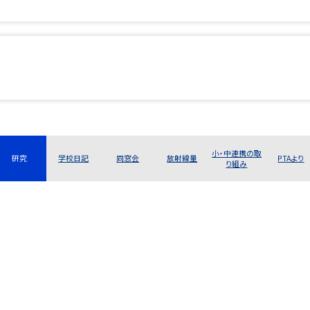
小・中連携の取
研究
学校日記
同窓会
放射線量
PTAより
り組み