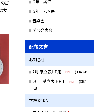
６年 興津
めのご
のサ
５年 八ヶ岳
音楽会
学習発表会
配布文書
お知らせ
7月 献立表HP用
(334 KB)
PDF
6月 献立表 HP用
(367
PDF
KB)
学校だより