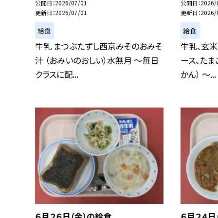
公開日
2026/07/01
公開日
2026/
更新日
2026/07/01
更新日
2026/
給食
給食
牛乳 まつぶたずし西京みそのおみそ
牛乳、玄米
汁 （おみいのおしい）水無月 ～毎日
ース、たま
クラスに配...
かん） ～...
６月２６日（金）の給食
６月２４日