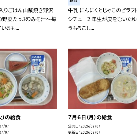
給食
米入りごはん山賊焼き野沢
牛乳 にんにくとじゃこのピラフ
め野菜たっぷりみそ汁～毎
シチュー2 年生が皮をむいたゆ
るも...
うもろこし...
火）の給食
７月６日（月）の給食
07/07
公開日
2026/07/07
07/07
更新日
2026/07/07