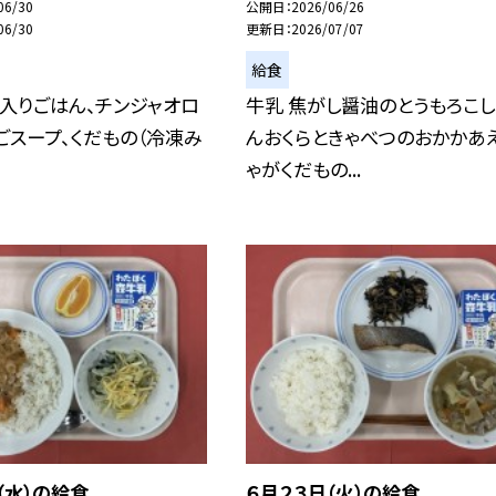
06/30
公開日
2026/06/26
06/30
更新日
2026/07/07
給食
入りごはん、チンジャオロ
牛乳 焦がし醤油のとうもろこ
ごスープ、くだもの（冷凍み
んおくらときゃべつのおかかあ
ゃがくだもの...
（水）の給食
６月２３日（火）の給食