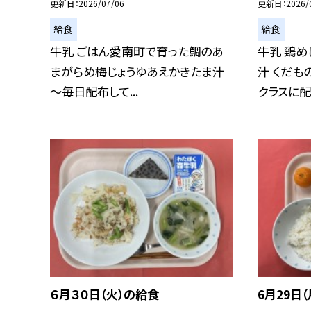
更新日
2026/07/06
更新日
2026/
給食
給食
牛乳 ごはん愛南町で育った鯛のあ
牛乳 鶏め
まがらめ梅じょうゆあえかきたま汁
汁 くだも
～毎日配布して...
クラスに配.
６月３０日（火）の給食
6月29日