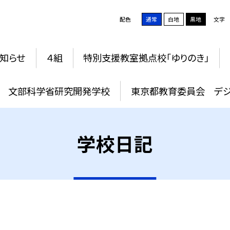
配色
通常
白地
黒地
文字
知らせ
４組
特別支援教室拠点校「ゆりのき」
文部科学省研究開発学校
東京都教育委員会 デジ
学校日記