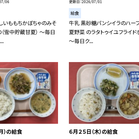
07/06
更新日
2026/07/01
給食
しいももちかぼちゃのみそ
牛乳 黒砂糖パンシイラのハー
の（雪中貯蔵甘夏） ～毎日
夏野菜 のラタトゥイユフライド
..
～毎日ク...
（月）の給食
６月２５日（木）の給食