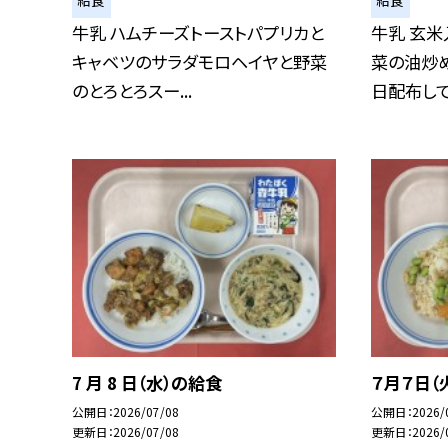
給食
給食
牛乳 ハムチーズトーストパプリカと
牛乳 玄
キャベツのサラダモロヘイヤと野菜
菜の油炒
のとろとろスー...
日配布してい
7 月 8 日（水）の給食
７月７日（
公開日
2026/07/08
公開日
2026/
更新日
2026/07/08
更新日
2026/