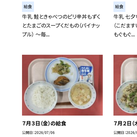
給食
給食
牛乳 鮭ときゃべつのピリ辛丼もずく
牛乳 七夕
とたまごのスープくだもの（パイナッ
（こだます
プル） ～毎...
もぐもぐ...
７月３日（金）の給食
７月２日（
公開日
2026/07/06
公開日
2026/