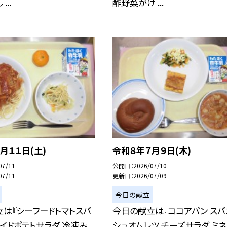
..
酢野菜がけ ...
月１１日(土)
令和８年７月９日(木)
07/11
公開日
2026/07/10
07/11
更新日
2026/07/09
今日の献立
は『シーフードトマトスパ
今日の献立は『ココアパン スパ
ライドポテトサラダ 冷凍み
シュオムレツ チーズサラダ ミネ