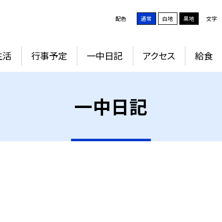
配色
通常
白地
黒地
文字
生活
行事予定
一中日記
アクセス
給食
一中日記