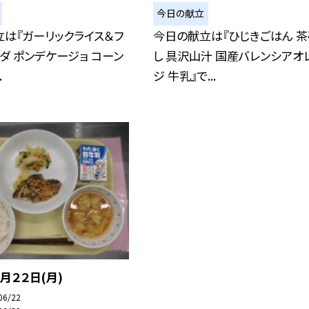
今日の献立
は『ガーリックライス＆フ
今日の献立は『ひじきごはん 
ダ ポンデケージョ コーン
し 具沢山汁 国産バレンシアオ
.
ジ 牛乳』で...
月２２日(月)
06/22