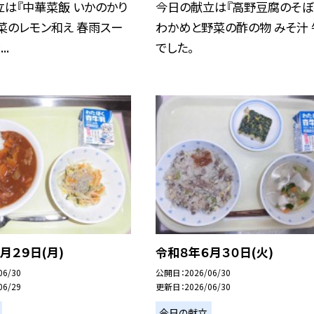
は『中華菜飯 いかのかり
今日の献立は『高野豆腐のそぼ
菜のレモン和え 春雨スー
わかめと野菜の酢の物 みそ汁 
..
でした。
月２９日(月)
令和８年６月３０日(火)
06/30
公開日
2026/06/30
06/29
更新日
2026/06/30
今日の献立