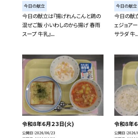
今日の献立
今日の献立
今日の献立は『揚げれんこんと鶏の
今日の献立
混ぜご飯 小いわしのから揚げ 春雨
ェジョアー
スープ 牛乳』...
サラダ 牛..
令和８年６月２３日(火)
令和８年６
公開日
2026/06/23
公開日
2026/