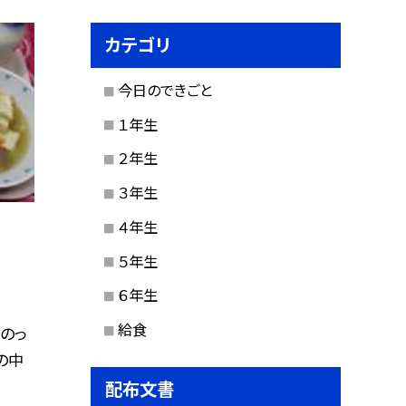
カテゴリ
今日のできごと
１年生
２年生
３年生
４年生
５年生
６年生
給食
 のっ
の中
配布文書