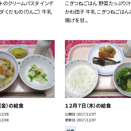
トのクリームパスタ インデ
こぎつねごはん 野菜たっぷり汁
ダ くだもの（りんご） 牛乳
かわ団子 牛乳 こぎつねごはん
揚げを甘...
（金）の給食
１２月７日（木）の給食
12/08
公開日
2017/12/07
12/08
更新日
2017/12/07
給食