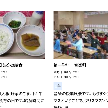
日（火）の給食
第一学年 音楽科
12/19
公開日
2017/12/19
12/19
更新日
2017/12/19
１年
り大根 野菜のごま和え 牛
音楽の授業風景です。 もうすぐ
食育の日です。給食時間に
マスということで、クリスマスソ
..
振り付き...