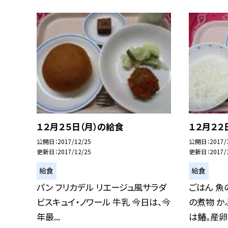
１２月２５日（月）の給食
１２月２２
公開日
2017/12/25
公開日
2017/
更新日
2017/12/25
更新日
2017/
給食
給食
パン フリカデル リエージュ風サラダ
ごはん 魚
ビスキュイ・ノワール 牛乳 今日は、今
の煮物 か
年最...
は鰆。産卵..