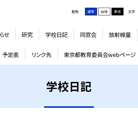
配色
通常
白地
黒地
文字
らせ
研究
学校日記
同窓会
放射線量
予定表
リンク先
東京都教育委員会webページ
学校日記