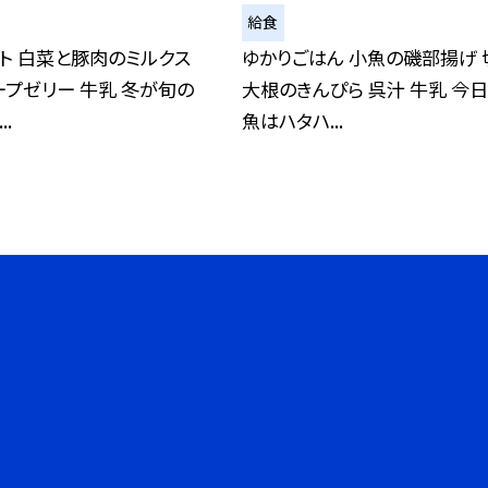
給食
ト 白菜と豚肉のミルクス
ゆかりごはん 小魚の磯部揚げ 
ープゼリー 牛乳 冬が旬の
大根のきんぴら 呉汁 牛乳 今
.
魚はハタハ...