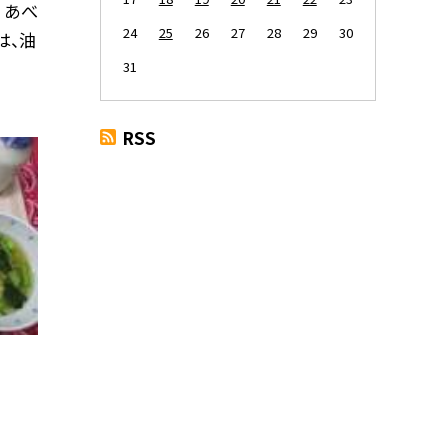
 あべ
24
25
26
27
28
29
30
は、油
31
RSS