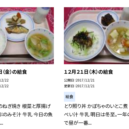
日（金）の給食
１２月２１日（木）の給食
12/22
公開日
2017/12/21
12/22
更新日
2017/12/21
給食
のねぎ焼き 根菜と厚揚げ
とり照り丼 かぼちゃのいとこ煮
ぶのみそ汁 牛乳 今日の魚
ぺい汁 牛乳 明日は冬至。一年
.
で昼が一番...