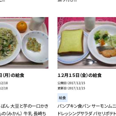
日（月）の給食
１２月１５日（金）の給食
12/18
公開日
2017/12/15
12/18
更新日
2017/12/15
給食
んぽん 大豆と芋の一口かき
パンプキン食パン サーモンム
もの（みかん） 牛乳 長崎ち
ドレッシングサラダ パセリポテト