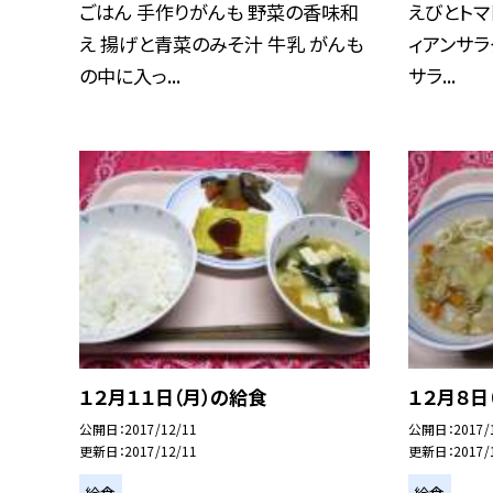
ごはん 手作りがんも 野菜の香味和
えびとトマ
え 揚げと青菜のみそ汁 牛乳 がんも
ィアンサラ
の中に入っ...
サラ...
１２月１１日（月）の給食
１２月８日
公開日
2017/12/11
公開日
2017/
更新日
2017/12/11
更新日
2017/
給食
給食