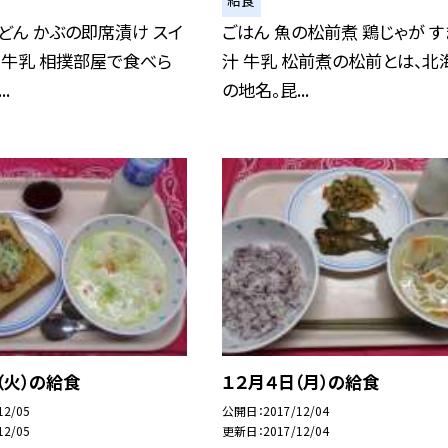
どん かぶの即席漬け スイ
ごはん 魚の松前煮 鶏じゃが す
 牛乳 相撲部屋で食べら
汁 牛乳 松前煮の松前とは、北
.
の地名。昆...
（火）の給食
１２月４日（月）の給食
12/05
公開日
2017/12/04
12/05
更新日
2017/12/04