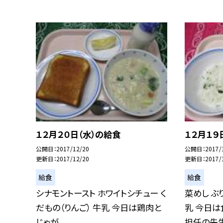
１２月２０日（水）の給食
１２月１９
公開日
2017/12/20
公開日
2017/
更新日
2017/12/20
更新日
2017/
給食
給食
シナモントースト ホワイトシチュー く
菜めし ぶ
だもの（りんご） 牛乳 今日は鶏肉と
乳 今日は
じゃが...
担任の先生.