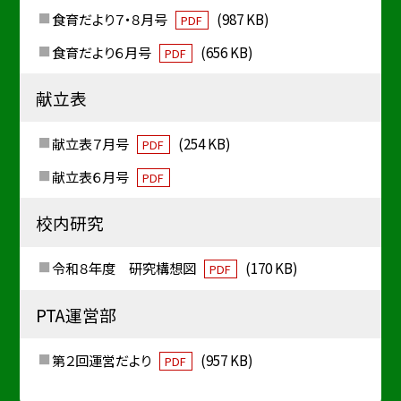
食育だより７・８月号
(987 KB)
PDF
食育だより６月号
(656 KB)
PDF
献立表
献立表７月号
(254 KB)
PDF
献立表６月号
PDF
校内研究
令和８年度 研究構想図
(170 KB)
PDF
PTA運営部
第２回運営だより
(957 KB)
PDF