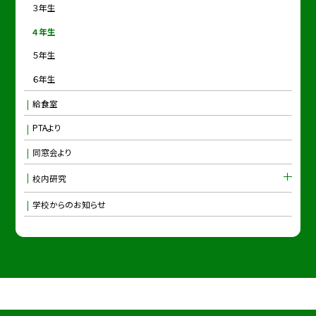
３年生
４年生
５年生
６年生
給食室
PTAより
同窓会より
校内研究
学校からのお知らせ