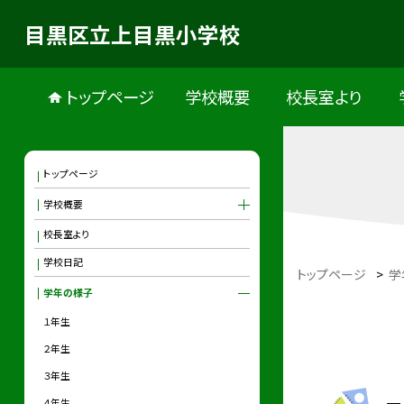
目黒区立上目黒小学校
トップページ
学校概要
校長室より
トップページ
学校概要
校長室より
学校日記
トップページ
>
学
学年の様子
１年生
２年生
３年生
４年生