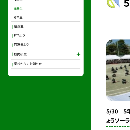
５年生
６年生
給食室
PTAより
同窓会より
校内研究
学校からのお知らせ
5/30 
ょうソーラ