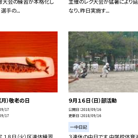
育大会の練習が本格化し
主催のレク大会が猛暑により
選手の...
なり、昨日実施す...
（月）敬老の日
９月１６日（日）部活動
09/17
公開日
2018/09/16
09/17
更新日
2018/09/16
一中日記
 １８日（火）区連体練習
３連休の中日です 中学校体育