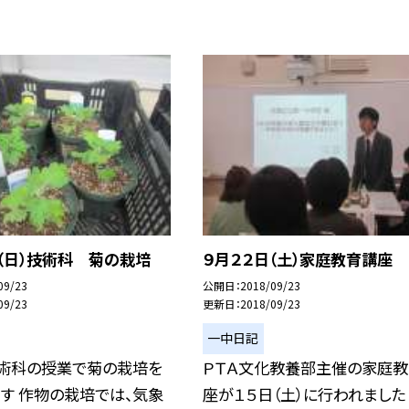
（日）技術科 菊の栽培
９月２２日（土）家庭教育講座
09/23
公開日
2018/09/23
09/23
更新日
2018/09/23
一中日記
技術科の授業で菊の栽培を
ＰＴＡ文化教養部主催の家庭
す 作物の栽培では、気象
座が１５日（土）に行われました