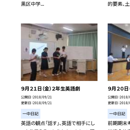
黒区中学...
的要素、土壌
９月２１日（金）２年生英語劇
９月２０日
公開日
2018/09/21
公開日
2018/
更新日
2018/09/21
更新日
2018/
一中日記
一中日記
英語の観点「話す」、英語で相手にし
前期期末