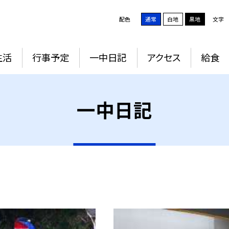
配色
通常
白地
黒地
文字
生活
行事予定
一中日記
アクセス
給食
一中日記