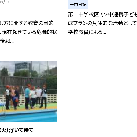
09/14
一中日記
第一中学校区 小・中連携子ど
出し方に関する教育の目的
成プランの具体的な活動として
が、現在起きている危機的状
学校教員による...
起...
（火）浮いて待て