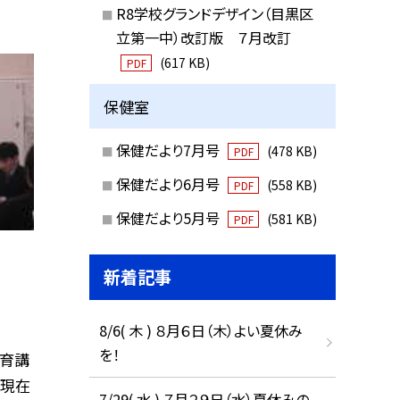
R8学校グランドデザイン（目黒区
立第一中）改訂版 ７月改訂
(617 KB)
PDF
保健室
保健だより7月号
(478 KB)
PDF
保健だより6月号
(558 KB)
PDF
保健だより5月号
(581 KB)
PDF
新着記事
8/6( 木 ) ８月６日（木）よい夏休み
を！
教育講
 現在
7/29( 水 ) ７月２９日（水）夏休みの