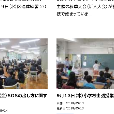
１９日（水）区連体練習 ２０
主催の秋季大会（新人大会）が
技で始まっていま...
（金）ＳＯＳの出し方に関す
９月１３日（木）小学校出張授業
公開日
2018/09/13
更新日
2018/09/13
09/14