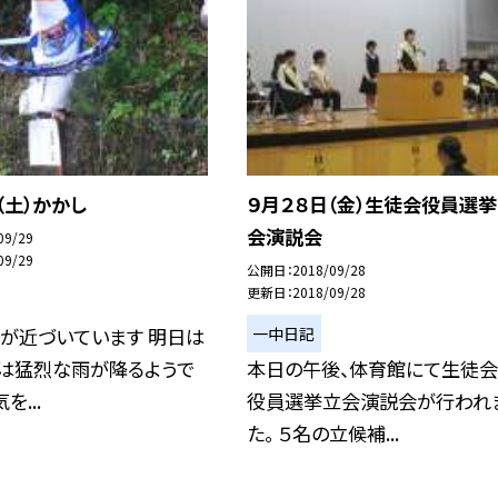
（土）かかし
９月２８日（金）生徒会役員選
会演説会
09/29
09/29
公開日
2018/09/28
更新日
2018/09/28
一中日記
が近づいています 明日は
には猛烈な雨が降るようで
本日の午後、体育館にて生徒
を...
役員選挙立会演説会が行われ
た。 ５名の立候補...