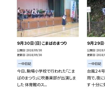
９月３０日（日）こまばのまつり
９月２９日
公開日
2018/09/30
公開日
2018/
更新日
2018/09/30
更新日
2018/
一中日記
一中日記
今日、駒場小学校で行われた「こま
台風２４号
ばのまつり」に吹奏楽部が出演しま
雨で、夜
した 体育館のス...
す 十分に気