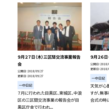
９月２７日（木）三区間交流事業報告
９月２６日
会
公開日
2018/
更新日
2018/
公開日
2018/09/27
更新日
2018/09/27
一中日記
一中日記
天気が心
７月に行われた目黒区、東城区、中浪
すが、無事
区の三区間交流事業の報告会が目
会式の時に
黒区庁舎で行われ...