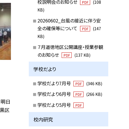
校説明会のお知らせ
(108
PDF
KB)
20260602_台風の接近に伴う安
全の確保等について
(147
PDF
KB)
７月道徳地区公開講座・授業参観
のお知らせ
(137 KB)
PDF
学校だより
学校だより7月号
(346 KB)
PDF
学校だより6月号
(266 KB)
PDF
 明日
学校だより5月号
PDF
目黒区
校内研究