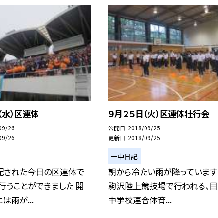
（水）区連体
９月２５日（火）区連体壮行会
09/26
公開日
2018/09/25
09/26
更新日
2018/09/25
一中日記
配された今日の区連体で
朝から冷たい雨が降っています
行うことができました 開
駒沢陸上競技場で行われる、
は雨が...
中学校連合体育...