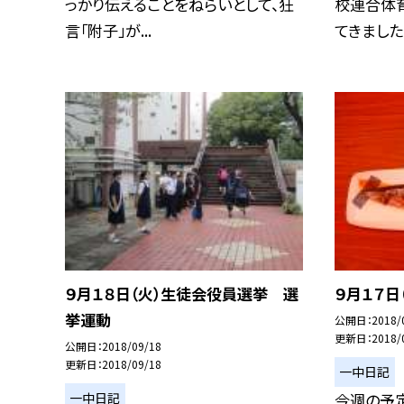
っかり伝えることをねらいとして、狂
校連合体
言「附子」が...
てきました 
９月１８日（火）生徒会役員選挙 選
９月１７日
挙運動
公開日
2018/
更新日
2018/
公開日
2018/09/18
更新日
2018/09/18
一中日記
一中日記
今週の予定