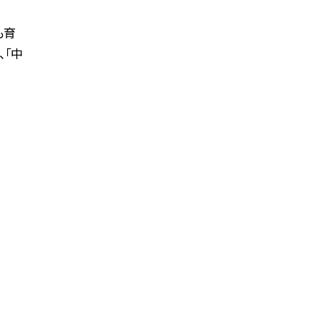
も育
、「中