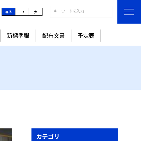
標準
中
大
新標準服
配布文書
予定表
カテゴリ