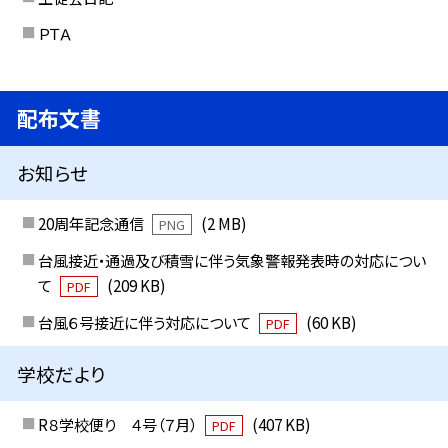
ＰＴＡ
配布文書
お知らせ
20周年記念通信
(2 MB)
PNG
台風接近・通過及び積雪に伴う気象警報発表時の対応につい
て
(209 KB)
PDF
台風６号接近に伴う対応について
(60 KB)
PDF
学校だより
R８学校便り ４号（７月）
(407 KB)
PDF