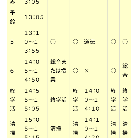
み
３：０５
予
１３：０５
鈴
１３：１
５
０〜１
○
○
道徳
○
○
３：５５
１４：０
総合ま
総
６
５〜１
たは授
○
×
○
合
４：５０
業
終
１４：５
終
１４：０
終
終
学
５〜１
終学活
学
０〜１
学
学
活
５：０５
活
４：１０
活
活
１５：０
１４：１
清
清
清
清
５〜１
清掃
０〜１
掃
掃
掃
掃
５：１５
４：２０