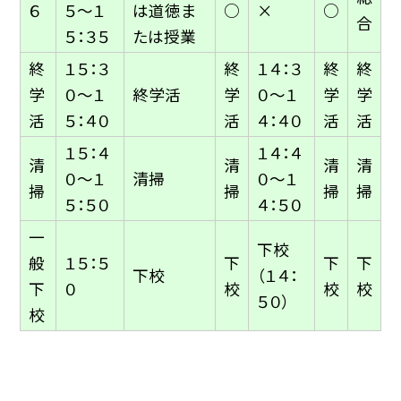
６
５〜１
は道徳ま
○
×
○
合
５：３５
たは授業
終
１５：３
終
１４：３
終
終
学
０〜１
終学活
学
０〜１
学
学
活
５：４０
活
４：４０
活
活
１５：４
１４：４
清
清
清
清
０〜１
清掃
０〜１
掃
掃
掃
掃
５：５０
４：５０
一
下校
般
１５：５
下
下
下
下校
（１４：
下
０
校
校
校
５０）
校