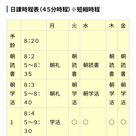
日課時程表（４５分時程）※短縮時程
月
火
水
木
金
予
８：２０
鈴
朝
８：２
朝
朝
朝
読
５〜８：
朝礼
読
朝読書
読
読
書
３５
書
書
書
朝
８：３
朝
朝
朝
学
５〜８：
朝礼
学
朝学活
学
学
活
４０
活
活
活
８：４
１
５〜９：
学活
○
○
○
○
３０