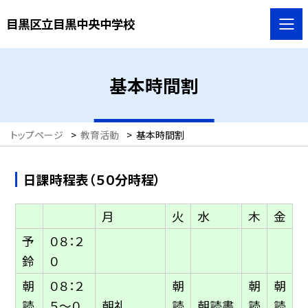
目黒区立目黒中央中学校
基本時間割
トップページ
>
教育活動
>
基本時間割
日課時程表（５０分時程）
月
火
水
木
金
予
０８：２
鈴
０
朝
０８：２
朝
朝
朝
読
５〜０
朝礼
読
朝読書
読
読