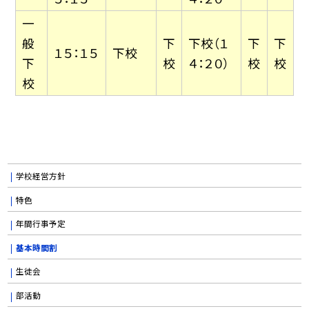
一
般
下
下校（１
下
下
１５：１５
下校
下
校
４：２０）
校
校
校
学校経営方針
特色
年間行事予定
基本時間割
生徒会
部活動