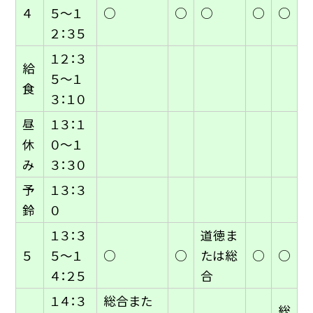
４
５〜１
○
○
○
○
○
２：３５
１２：３
給
５〜１
食
３：１０
昼
１３：１
休
０〜１
み
３：３０
予
１３：３
鈴
０
１３：３
道徳ま
５
５〜１
○
○
たは総
○
○
４：２５
合
１４：３
総合また
総