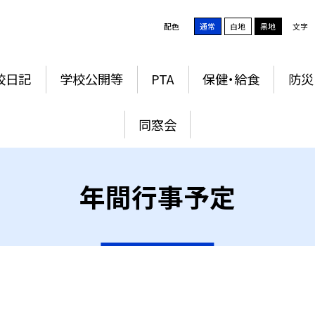
配色
通常
白地
黒地
文字
校日記
学校公開等
PTA
保健・給食
防災
同窓会
年間行事予定