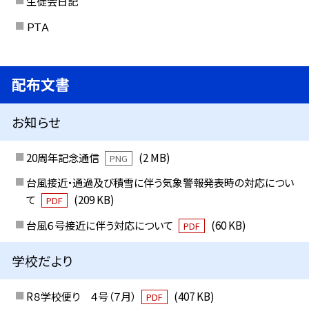
生徒会日記
ＰＴＡ
配布文書
お知らせ
20周年記念通信
(2 MB)
PNG
台風接近・通過及び積雪に伴う気象警報発表時の対応につい
て
(209 KB)
PDF
台風６号接近に伴う対応について
(60 KB)
PDF
学校だより
R８学校便り ４号（７月）
(407 KB)
PDF