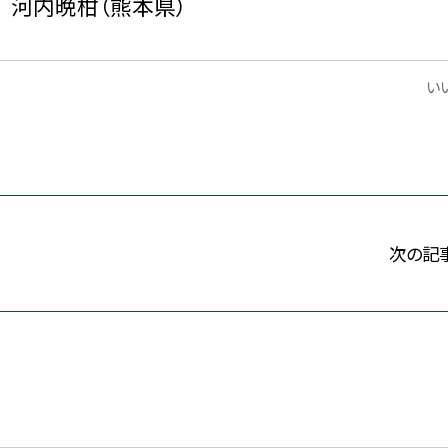
 河内晩柑（熊本県）
いい
次の記