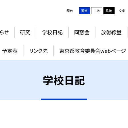
配色
通常
白地
黒地
文字
らせ
研究
学校日記
同窓会
放射線量
予定表
リンク先
東京都教育委員会webページ
学校日記