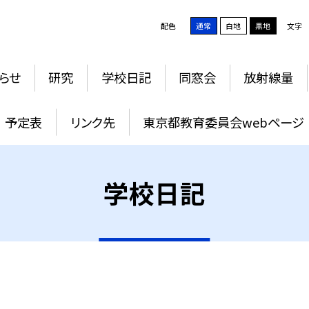
配色
通常
白地
黒地
文字
らせ
研究
学校日記
同窓会
放射線量
予定表
リンク先
東京都教育委員会webページ
学校日記