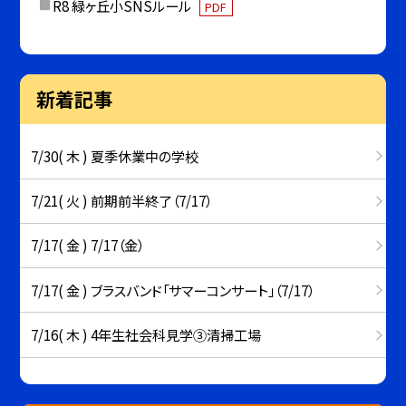
R8 緑ヶ丘小SNSルール
PDF
新着記事
7/30( 木 ) 夏季休業中の学校
7/21( 火 ) 前期前半終了（7/17）
7/17( 金 ) 7/17（金）
7/17( 金 ) ブラスバンド「サマーコンサート」（7/17）
7/16( 木 ) 4年生社会科見学③清掃工場