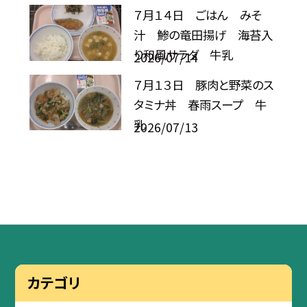
７月１４日 ごはん みそ
汁 鯵の竜田揚げ 海苔入
り和風サラダ 牛乳
2026/07/14
７月１３日 豚肉と野菜のス
タミナ丼 春雨スープ 牛
乳
2026/07/13
カテゴリ