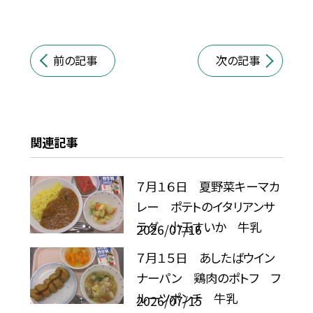
前の記事
次の記事
関連記事
７月１６日 夏野菜キーマカ
レー ポテトのイタリアンサ
ラダ 小玉すいか 牛乳
2026/07/16
７月１５日 あしたばウイン
ナーパン 鶏肉のポトフ フ
ルーツポンチ 牛乳
2026/07/15