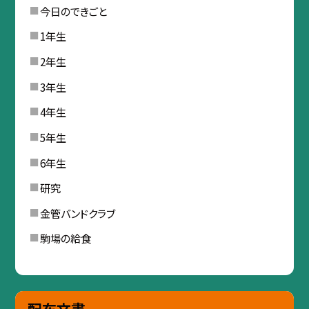
今日のできごと
1年生
2年生
3年生
4年生
5年生
6年生
研究
金管バンドクラブ
駒場の給食