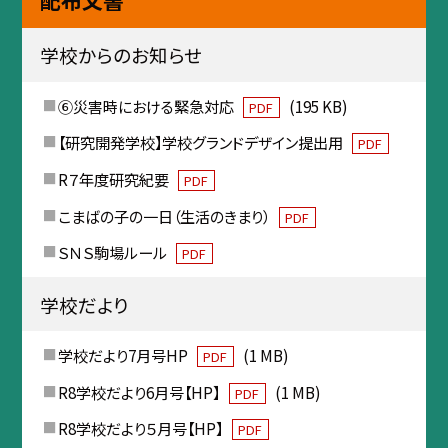
配布文書
学校からのお知らせ
⑥災害時における緊急対応
(195 KB)
PDF
【研究開発学校】学校グランドデザイン提出用
PDF
R７年度研究紀要
PDF
こまばの子の一日（生活のきまり）
PDF
ＳＮＳ駒場ルール
PDF
学校だより
学校だより7月号HP
(1 MB)
PDF
R8学校だより6月号【HP】
(1 MB)
PDF
R8学校だより５月号【HP】
PDF