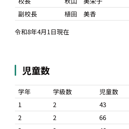
校長
秋山 美栄子
副校長
植田 美香
令和8年4月1日現在
児童数
学年
学級数
児童数
1
2
43
2
2
66