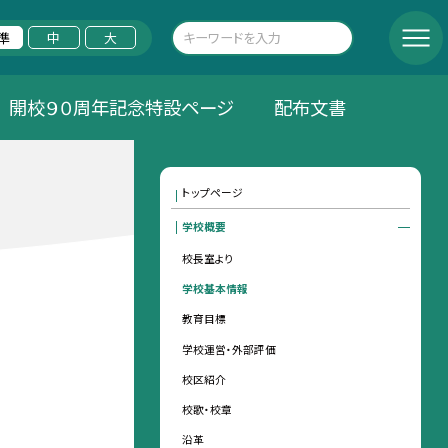
準
中
大
開校９０周年記念特設ページ
配布文書
トップページ
学校概要
校長室より
学校基本情報
教育目標
学校運営・外部評価
校区紹介
校歌・校章
沿革