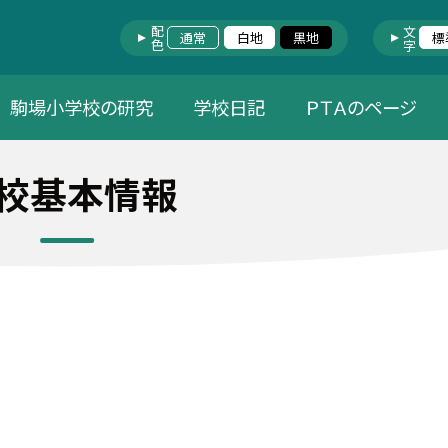
配色
文字
通常
白地
黒地
標
駒場小学校の研究
学校日記
ＰＴＡのページ
校基本情報