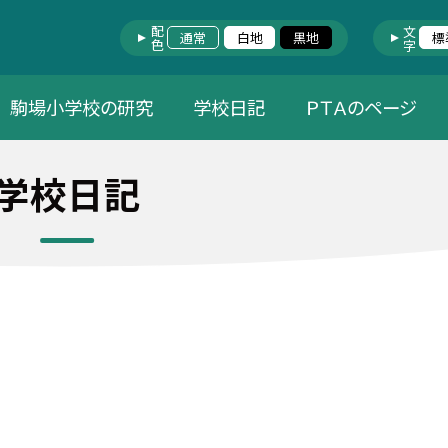
配色
文字
通常
白地
黒地
標
駒場小学校の研究
学校日記
ＰＴＡのページ
学校日記