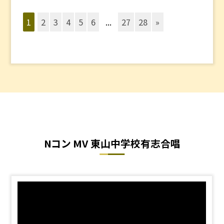
1
2
3
4
5
6
...
27
28
»
Nコン MV 東山中学校有志合唱