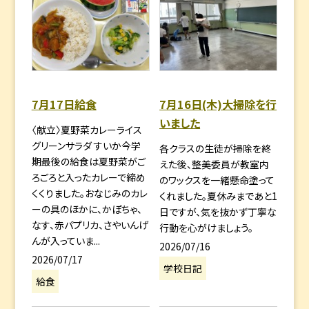
7月17日給食
7月16日(木)大掃除を行
いました
〈献立〉夏野菜カレーライス
グリーンサラダ すいか今学
各クラスの生徒が掃除を終
期最後の給食は夏野菜がご
えた後、整美委員が教室内
ろごろと入ったカレーで締め
のワックスを一緒懸命塗って
くくりました。おなじみのカレ
くれました。夏休みまであと1
ーの具のほかに、かぼちゃ、
日ですが、気を抜かず丁寧な
なす、赤パプリカ、さやいんげ
行動を心がけましょう。
んが入っていま...
2026/07/16
2026/07/17
学校日記
給食