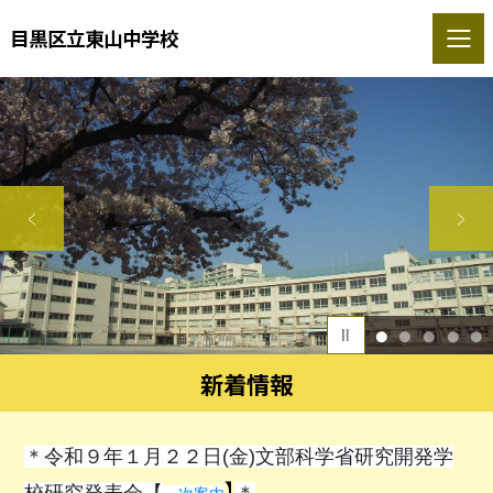
目黒区立東山中学校
1
2
3
4
5
新着情報
＊令和９年１月２２日(金)文部科学省研究開発学
】