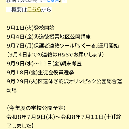
校研究発表会【
＊
一次案内
こちら
概要は
から
９月１日(火)登校開始
９月４日(金)⑤道徳授業地区公開講座
９月７日(月)保護者連絡ツール「すぐーる」運用開始
（９月４日までの連絡はH＆Sでお願いします）
９月９日(水)～１１日(金)期末考査
９月１８日(金)生徒会役員選挙
９月２９日(火)区連体＠駒沢オリンピック公園総合運
動場
（今年度の学校公開予定）
令和８年７月９日(木)～令和８年７月１１日(土)【終
了しました】