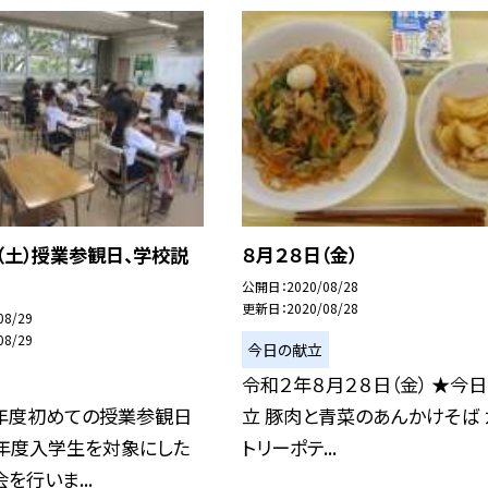
（土）授業参観日、学校説
８月２８日（金）
公開日
2020/08/28
更新日
2020/08/28
08/29
08/29
今日の献立
令和２年８月２８日（金） ★今
年度初めての授業参観日
立 豚肉と青菜のあんかけそば 
３年度入学生を対象にした
トリーポテ...
を行いま...