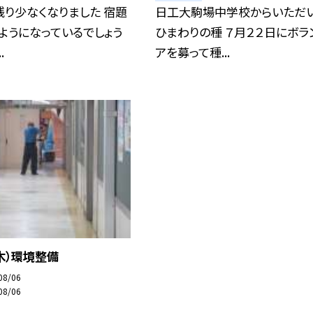
り少なくなりました 宿題
日工大駒場中学校からいただい
ようになっているでしょう
ひまわりの種 ７月２２日にボラ
.
アを募って種...
木）環境整備
08/06
08/06