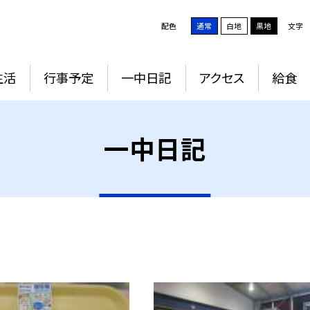
配色
通常
白地
黒地
文字
生活
行事予定
一中日記
アクセス
給食
一中日記