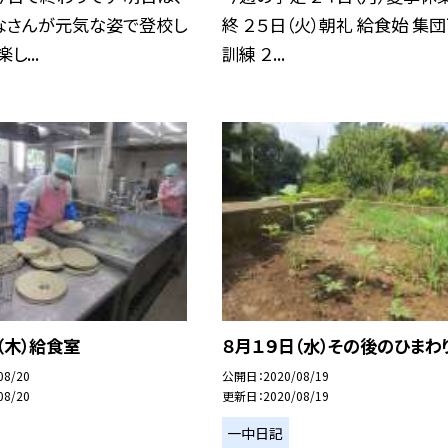
なさんが元気な姿で登校し
終 ２５日（火）朝礼 給食始 集
し...
訓練 ２...
（木）給食室
８月１９日（水）その後のひまわ
08/20
公開日
2020/08/19
08/20
更新日
2020/08/19
一中日記