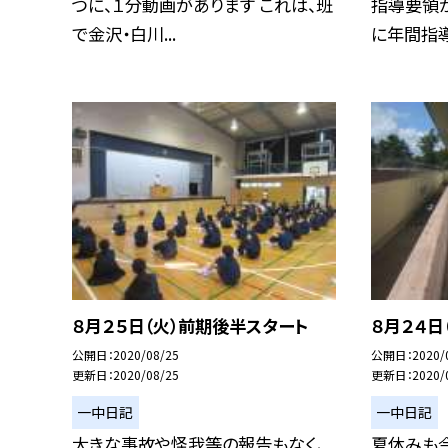
つに、１分動画があります これは、班
指導要領
で金沢・白川...
に年間指導
８月２５日（火）前期後半スタート
８月２４日
公開日
2020/08/25
公開日
2020/
更新日
2020/08/25
更新日
2020/
一中日記
一中日記
大きな事故や怪我等の報告もなく、
夏休みも今