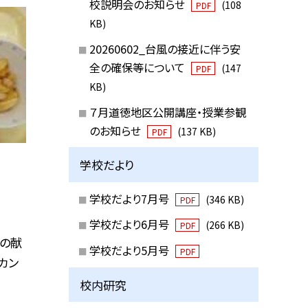
校説明会のお知らせ
(108
PDF
KB)
20260602_台風の接近に伴う安
全の確保等について
(147
PDF
KB)
７月道徳地区公開講座・授業参観
のお知らせ
(137 KB)
PDF
学校だより
学校だより7月号
(346 KB)
PDF
学校だより6月号
(266 KB)
PDF
日の献
学校だより5月号
PDF
カン
校内研究