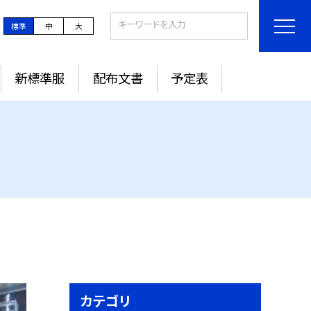
標準
中
大
新標準服
配布文書
予定表
カテゴリ