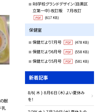
R8学校グランドデザイン（目黒区
立第一中）改訂版 ７月改訂
(617 KB)
PDF
保健室
保健だより7月号
(478 KB)
PDF
保健だより6月号
(558 KB)
PDF
保健だより5月号
(581 KB)
PDF
新着記事
8/6( 木 ) ８月６日（木）よい夏休み
を！
日の献
牛乳
7/29( 水 ) ７月２９日（水）夏休みの