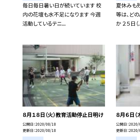
毎日毎日暑い日が続いています 校
夏休みも残
内の花壇も水不足になります 今週
等は、どの
活動しているテニ...
か ２５日（..
８月１８日（火）教育活動停止日明け
８月６日（
公開日
2020/08/18
公開日
2020/
更新日
2020/08/18
更新日
2020/