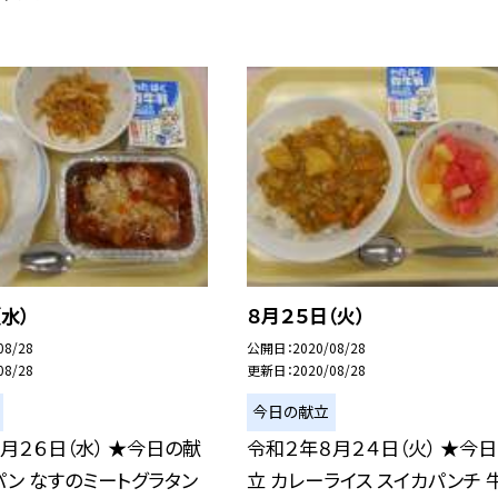
（水）
８月２５日（火）
08/28
公開日
2020/08/28
08/28
更新日
2020/08/28
今日の献立
月２６日（水） ★今日の献
令和２年８月２４日（火） ★今
パン なすのミートグラタン
立 カレーライス スイカパンチ 