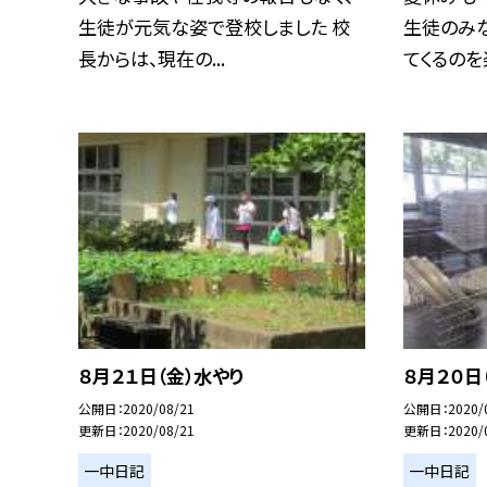
生徒が元気な姿で登校しました 校
生徒のみ
長からは、現在の...
てくるのを楽
８月２１日（金）水やり
８月２０日
公開日
2020/08/21
公開日
2020/
更新日
2020/08/21
更新日
2020/
一中日記
一中日記