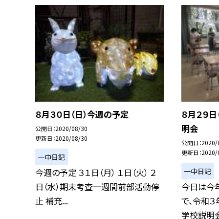
８月３０日（日）今週の予定
８月２９日
明会
公開日
2020/08/30
更新日
2020/08/30
公開日
2020/
更新日
2020/
一中日記
一中日記
今週の予定 ３１日（月） １日（火） ２
日（水）期末考査一週間前部活動停
今日は今
止 補充...
で、令和
学校説明会