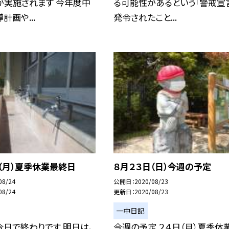
が実施されます 今年度中
る可能性があるという「警戒宣
計画や...
発令されたこと...
（月）夏季休業最終日
８月２３日（日）今週の予定
08/24
公開日
2020/08/23
08/24
更新日
2020/08/23
一中日記
日で終わりです 明日は、
今週の予定 ２４日（月）夏季休