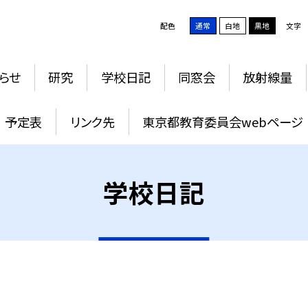
配色
通常
白地
黒地
文字
らせ
研究
学校日記
同窓会
放射線量
予定表
リンク先
東京都教育委員会webページ
学校日記