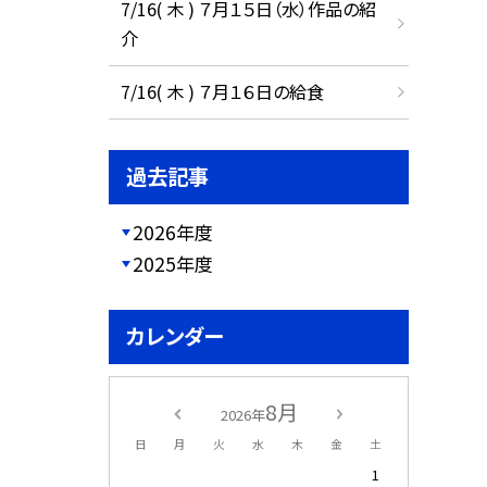
7/16( 木 ) ７月１５日（水）作品の紹
介
7/16( 木 ) ７月１６日の給食
過去記事
2026年度
2025年度
カレンダー
8月
2026年
日
月
火
水
木
金
土
1