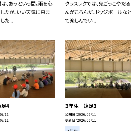
は、あっという間。雨を心
クラスレクでは、鬼ごっこやだる
ましたが、いい天気に恵ま
んがころんだ、ドッジボールな
た...
て楽しんでい...
遠足4
３年生 遠足3
06/11
公開日
2026/06/11
06/11
更新日
2026/06/11