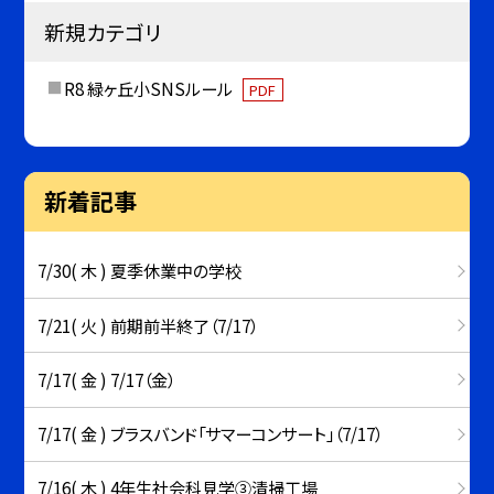
新規カテゴリ
R8 緑ヶ丘小SNSルール
PDF
新着記事
7/30( 木 ) 夏季休業中の学校
7/21( 火 ) 前期前半終了（7/17）
7/17( 金 ) 7/17（金）
7/17( 金 ) ブラスバンド「サマーコンサート」（7/17）
7/16( 木 ) 4年生社会科見学③清掃工場