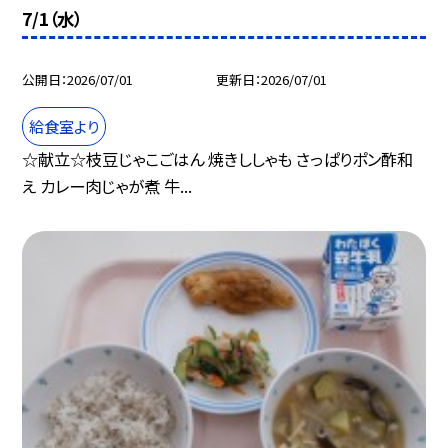
7/1（水）
公開日
2026/07/01
更新日
2026/07/01
給食室より
☆献立☆枝豆じゃこごはん 焼きししゃも さっぱりポン酢和
え カレー肉じゃが煮 牛...