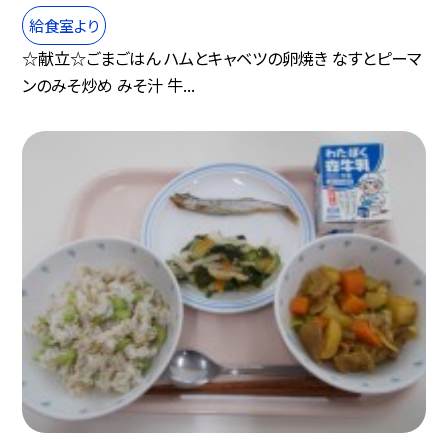
給食室より
☆献立☆ごまごはん ハムとキャベツの卵焼き なすとピーマ
ンのみそ炒め みそ汁 牛...