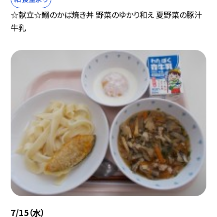
☆献立☆鰯のかば焼き丼 野菜のゆかり和え 夏野菜の豚汁
牛乳
7/15（水）