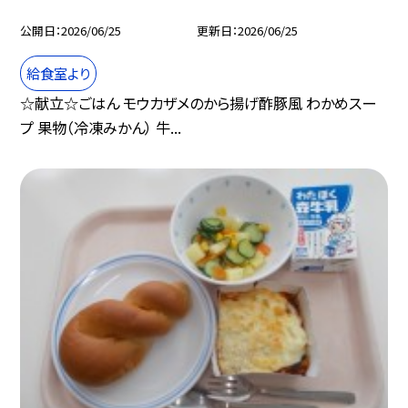
公開日
2026/06/25
更新日
2026/06/25
給食室より
☆献立☆ごはん モウカザメのから揚げ酢豚風 わかめスー
プ 果物（冷凍みかん） 牛...