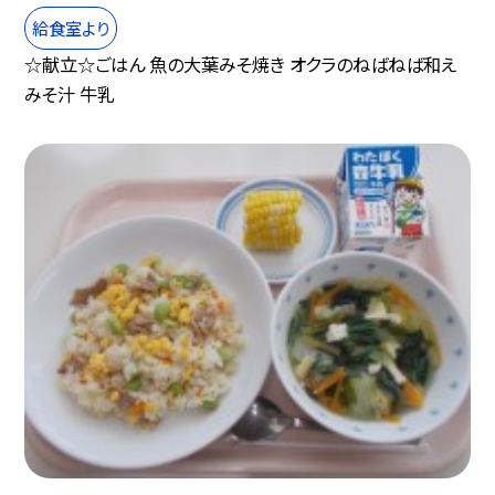
給食室より
☆献立☆ごはん 魚の大葉みそ焼き オクラのねばねば和え
みそ汁 牛乳