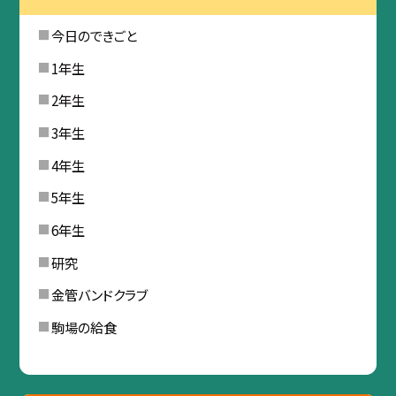
今日のできごと
1年生
2年生
3年生
4年生
5年生
6年生
研究
金管バンドクラブ
駒場の給食