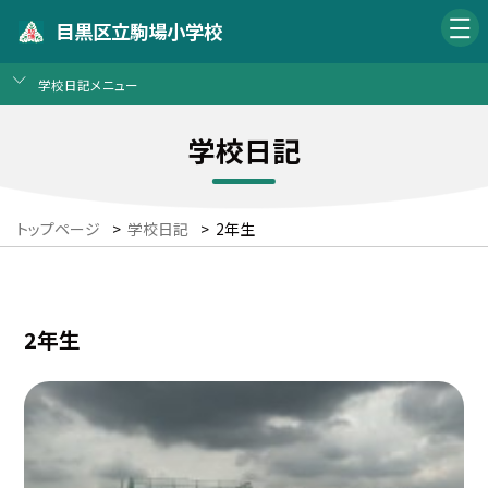
目黒区立駒場小学校
学校日記メニュー
学校日記
トップページ
>
学校日記
>
2年生
2年生