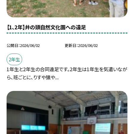
【1、2年】井の頭自然文化園への遠足
公開日
2026/06/02
更新日
2026/06/02
2年生
1年生と2年生の合同遠足です。2年生は1年生を気遣いなが
ら、班ごとに、りすや猿や...