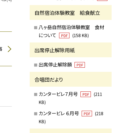
自然宿泊体験教室 給食献立
八ヶ岳自然宿泊体験教室 食材
について
(158 KB)
PDF
事
出席停止解除用紙
出席停止解除願
PDF
合唱団だより
カンタービレ７月号
(211
PDF
KB)
カンタービレ ６月号
(218
PDF
KB)