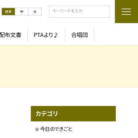
標準
中
大
配布文書
PTAより♪
合唱団
カテゴリ
今日のできごと