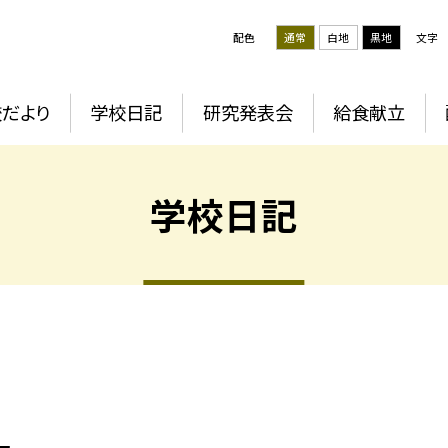
配色
通常
白地
黒地
文字
だより
学校日記
研究発表会
給食献立
学校日記