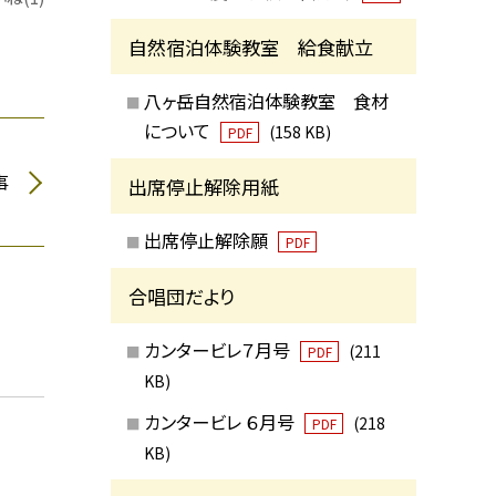
自然宿泊体験教室 給食献立
八ヶ岳自然宿泊体験教室 食材
について
(158 KB)
PDF
事
出席停止解除用紙
出席停止解除願
PDF
合唱団だより
カンタービレ７月号
(211
PDF
KB)
カンタービレ ６月号
(218
PDF
KB)