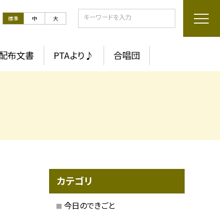
標準
中
大
配布文書
PTAより♪
合唱団
カテゴリ
今日のできごと