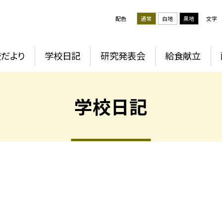
配色
通常
白地
黒地
文字
だより
学校日記
研究発表会
給食献立
学校日記