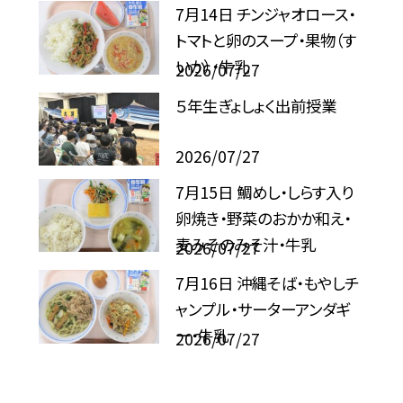
7月14日 チンジャオロース・
トマトと卵のスープ・果物（す
いか）・牛乳
2026/07/27
５年生ぎょしょく出前授業
2026/07/27
7月15日 鯛めし・しらす入り
卵焼き・野菜のおかか和え・
麦みそのみそ汁・牛乳
2026/07/27
7月16日 沖縄そば・もやしチ
ャンプル・サーターアンダギ
ー・牛乳
2026/07/27