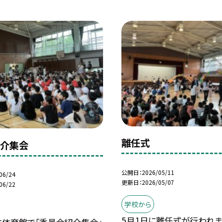
離任式
紹介集会
公開日
2026/05/11
06/24
更新日
2026/05/07
06/22
学校から
5月1日に離任式が行われま