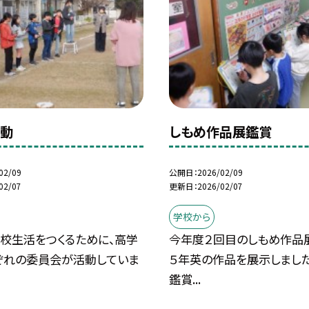
活動
しもめ作品展鑑賞
02/09
公開日
2026/02/09
02/07
更新日
2026/02/07
学校から
学校生活をつくるために、高学
今年度２回目のしもめ作品展
ぞれの委員会が活動していま
５年英の作品を展示しました
鑑賞...