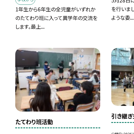
5月28日
を行いま
1年生から6年生の全児童がいずれか
ような委...
のたてわり班に入って異学年の交流を
します。最上...
引き継ぎ
たてわり班活動
公開日
2026/