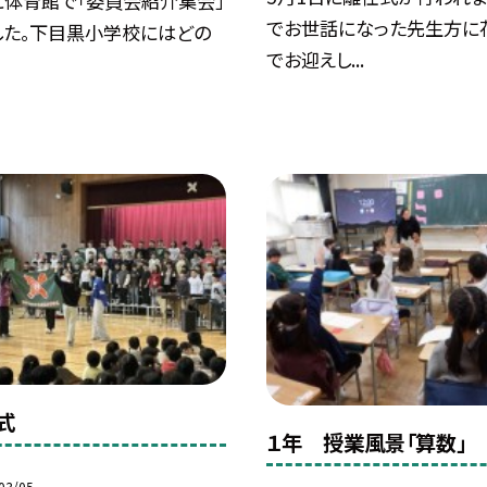
に体育館で「委員会紹介集会」
でお世話になった先生方に
した。下目黒小学校にはどの
でお迎えし...
式
１年 授業風景「算数」
03/05