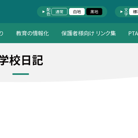
配色
文字
通常
白地
黒地
標
り
教育の情報化
保護者様向け リンク集
PT
学校日記