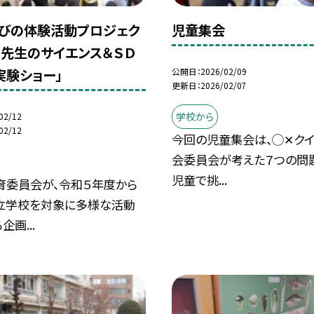
びの体験活動プロジェク
児童集会
ま先生のサイエンス＆ＳＤ
実験ショー」
公開日
2026/02/09
更新日
2026/02/07
学校から
02/12
02/12
今回の児童集会は、◯✕クイ
会委員会が考えた７つの問
児童で挑...
育委員会が、令和５年度から
立学校を対象に多様な活動
画...