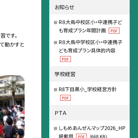
お知らせ
R８大鳥中校区小・中連携子ど
も育成プラン年間計画
PDF
習です。
R８大鳥中学校区小・中連携子
って動かすと
ども育成プラン具体的内容
PDF
学校経営
R8下目黒小_学校経営方針
PDF
ＰＴＡ
しもめあんぜんマップ2026_HP
掲載用
(668 KB)
PDF