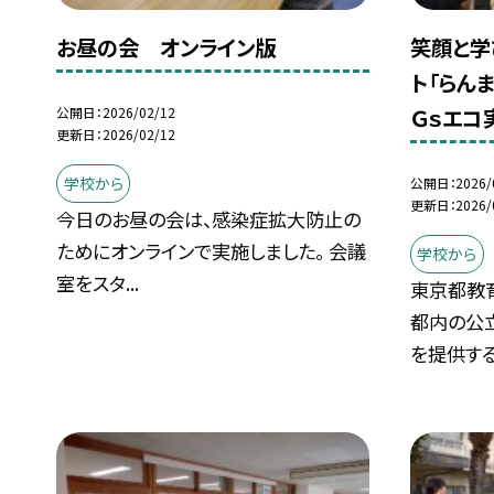
お昼の会 オンライン版
笑顔と学
ト「らん
Ｇｓエコ
公開日
2026/02/12
更新日
2026/02/12
学校から
公開日
2026/
更新日
2026/
今日のお昼の会は、感染症拡大防止の
ためにオンラインで実施しました。 会議
学校から
室をスタ...
東京都教
都内の公
を提供する企