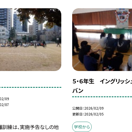
練
５・６年生 イングリッシ
バン
02/09
02/07
公開日
2026/02/09
更新日
2026/02/05
難訓練は、実施予告なしの地
学校から