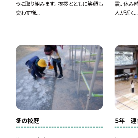
うに取り組みます。 挨拶とともに笑顔も
震。 休み
交わす様...
人が近く...
冬の校庭
５年 連