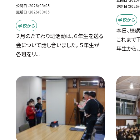
公開日
2026/03/05
更新日
2026/
更新日
2026/03/05
学校から
学校から
本日、校
２月のたてわり班活動は、６年生を送る
これまで
会について話し合いました。 ５年生が
年生から、..
各班をリ...