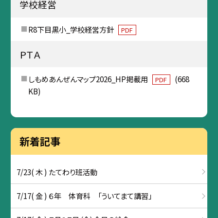
学校経営
R8下目黒小_学校経営方針
PDF
ＰＴＡ
しもめあんぜんマップ2026_HP掲載用
(668
PDF
KB)
新着記事
7/23( 木 ) たてわり班活動
7/17( 金 ) ６年 体育科 「ういてまて講習」