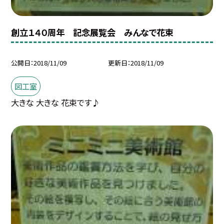
創立１４０周年 記念展覧会 みんなで花束
公開日
2018/11/09
更新日
2018/11/09
図工室
大きな 大きな 花束です♪