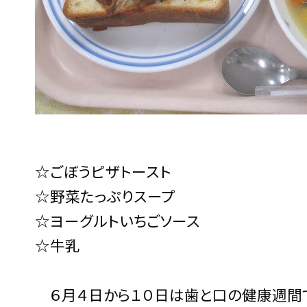
☆ごぼうピザトースト
☆野菜たっぷりスープ
☆ヨーグルトいちごソース
☆牛乳
６月４日から１０日は歯と口の健康週間で