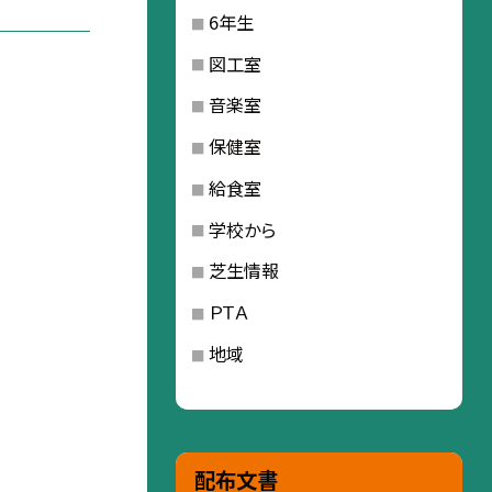
6年生
図工室
音楽室
保健室
給食室
学校から
芝生情報
ＰＴＡ
地域
配布文書