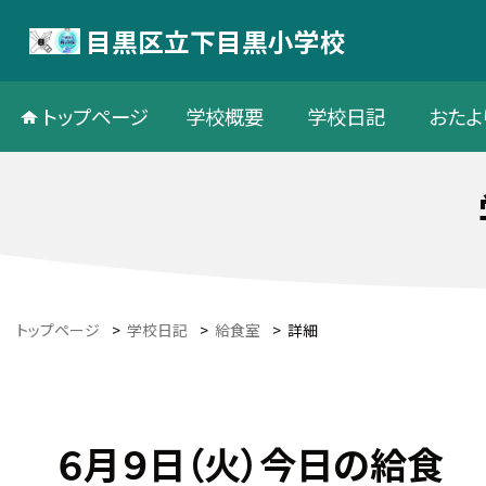
目黒区立下目黒小学校
トップページ
学校概要
学校日記
おたよ
トップページ
>
学校日記
>
給食室
>
詳細
６月９日（火）今日の給食