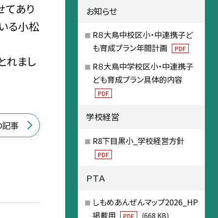
せてあり
お知らせ
ている小松
R８大鳥中校区小・中連携子ど
も育成プラン年間計画
PDF
とれまし
R８大鳥中学校区小・中連携子
ども育成プラン具体的内容
PDF
学校経営
の記事
R8下目黒小_学校経営方針
PDF
ＰＴＡ
しもめあんぜんマップ2026_HP
掲載用
(668 KB)
PDF