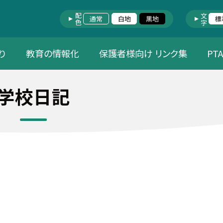
配色
文字
通常
白地
黒地
標
り
教育の情報化
保護者様向け リンク集
PT
学校日記