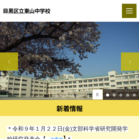
目黒区立東山中学校
1
2
3
4
5
新着情報
＊令和９年１月２２日(金)文部科学省研究開発学
】