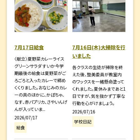
7月17日給食
7月16日(木)大掃除を行
いました
〈献立〉夏野菜カレーライス
グリーンサラダ すいか今学
各クラスの生徒が掃除を終
期最後の給食は夏野菜がご
えた後、整美委員が教室内
ろごろと入ったカレーで締め
のワックスを一緒懸命塗って
くくりました。おなじみのカレ
くれました。夏休みまであと1
ーの具のほかに、かぼちゃ、
日ですが、気を抜かず丁寧な
なす、赤パプリカ、さやいんげ
行動を心がけましょう。
んが入っていま...
2026/07/16
2026/07/17
学校日記
給食