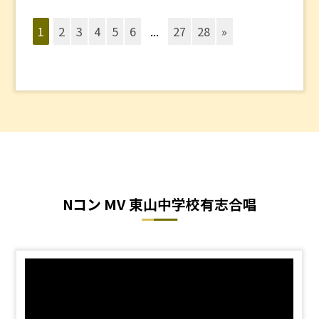
1
2
3
4
5
6
...
27
28
»
Nコン MV 東山中学校有志合唱