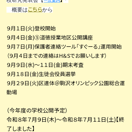
校研究発表会【
＊
一次案内
こちら
概要は
から
９月１日(火)登校開始
９月４日(金)⑤道徳授業地区公開講座
９月７日(月)保護者連絡ツール「すぐーる」運用開始
（９月４日までの連絡はH＆Sでお願いします）
９月９日(水)～１１日(金)期末考査
９月１８日(金)生徒会役員選挙
９月２９日(火)区連体＠駒沢オリンピック公園総合運
動場
（今年度の学校公開予定）
令和８年７月９日(木)～令和８年７月１１日(土)【終
了しました】