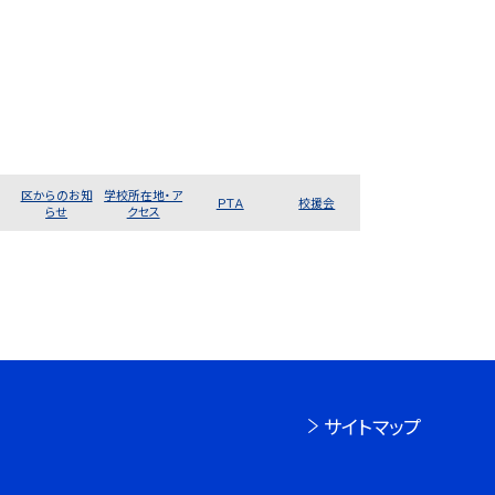
区からのお知
学校所在地・ア
ＰＴＡ
校援会
らせ
クセス
サイトマップ