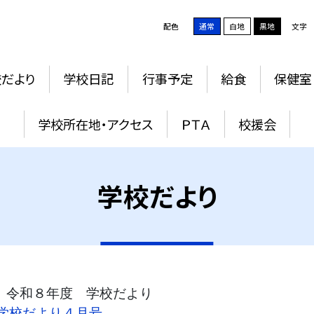
配色
通常
白地
黒地
文字
だより
学校日記
行事予定
給食
保健室
学校所在地・アクセス
ＰＴＡ
校援会
学校だより
和８年度 学校だより
学校だより４月号