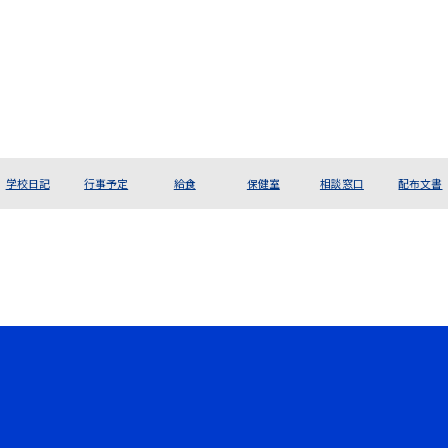
学校日記
行事予定
給食
保健室
相談窓口
配布文書