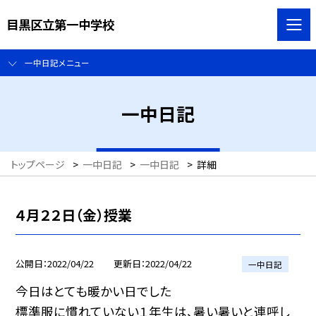
目黒区立第一中学校
一中日記メニュー
一中日記
トップページ
>
一中日記
>
一中日記
>
詳細
４月２２日（金）授業
公開日
2022/04/22
更新日
2022/04/22
一中日記
今日はとても暖かい日でした
標準服に慣れていない１年生は、暑い暑いと連呼し