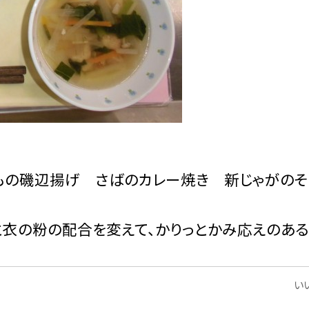
もの磯辺揚げ さばのカレー焼き 新じゃがの
と衣の粉の配合を変えて、かりっとかみ応えのあ
いい