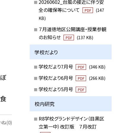
20260602_台風の接近に伴う安
全の確保等について
(147
PDF
KB)
７月道徳地区公開講座・授業参観
のお知らせ
(137 KB)
PDF
学校だより
学校だより7月号
(346 KB)
PDF
そぼ
学校だより6月号
(266 KB)
PDF
学校だより5月号
PDF
る食
校内研究
R8学校グランドデザイン（目黒区
ね(0)
立第一中）改訂版 ７月改訂