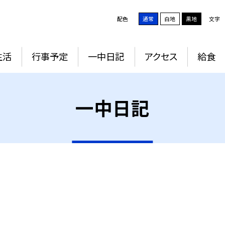
配色
通常
白地
黒地
文字
生活
行事予定
一中日記
アクセス
給食
一中日記