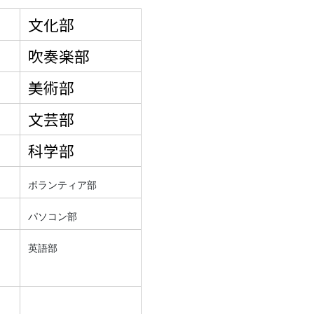
文化部
吹奏楽部
美術部
文芸部
科学部
ボランティア部
パソコン部
英語部