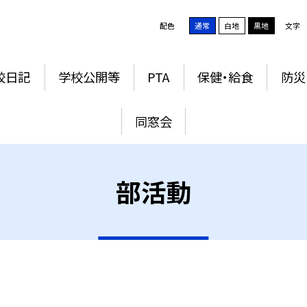
配色
通常
白地
黒地
文字
校日記
学校公開等
PTA
保健・給食
防災
同窓会
部活動