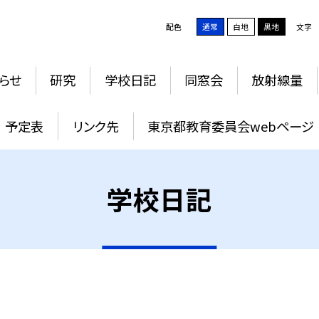
配色
通常
白地
黒地
文字
らせ
研究
学校日記
同窓会
放射線量
予定表
リンク先
東京都教育委員会webページ
学校日記