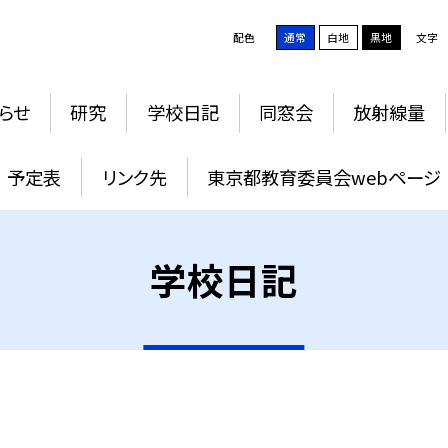
配色
通常
白地
黒地
文字
らせ
研究
学校日記
同窓会
放射線量
予定表
リンク先
東京都教育委員会webページ
学校日記