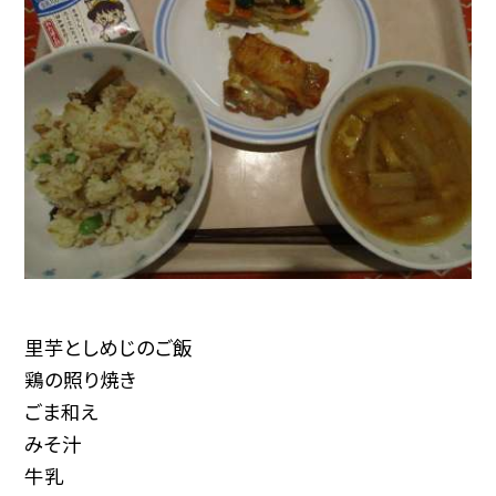
里芋としめじのご飯
鶏の照り焼き
ごま和え
みそ汁
牛乳