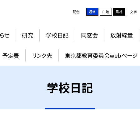
配色
通常
白地
黒地
文字
らせ
研究
学校日記
同窓会
放射線量
予定表
リンク先
東京都教育委員会webページ
学校日記