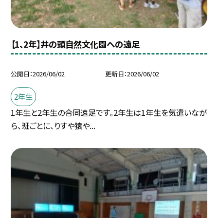
【1、2年】井の頭自然文化園への遠足
公開日
2026/06/02
更新日
2026/06/02
2年生
1年生と2年生の合同遠足です。2年生は1年生を気遣いなが
ら、班ごとに、りすや猿や...