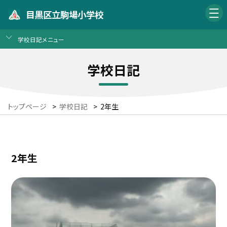
目黒区立駒場小学校
学校日記メニュー
学校日記
トップページ
>
学校日記
>
2年生
2年生