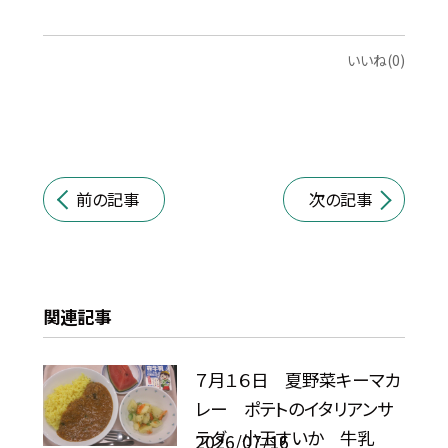
いいね(0)
前の記事
次の記事
関連記事
７月１６日 夏野菜キーマカ
レー ポテトのイタリアンサ
ラダ 小玉すいか 牛乳
2026/07/16