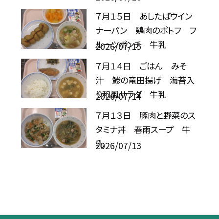
７月１５日 あしたばウイン
ナーパン 鶏肉のポトフ フ
ルーツポンチ 牛乳
2026/07/15
７月１４日 ごはん みそ
汁 鯵の竜田揚げ 海苔入
り和風サラダ 牛乳
2026/07/14
７月１３日 豚肉と野菜のス
タミナ丼 春雨スープ 牛
乳
2026/07/13