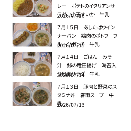
レー ポテトのイタリアンサ
ラダ 小玉すいか 牛乳
2026/07/16
７月１５日 あしたばウイン
ナーパン 鶏肉のポトフ フ
ルーツポンチ 牛乳
2026/07/15
７月１４日 ごはん みそ
汁 鯵の竜田揚げ 海苔入
り和風サラダ 牛乳
2026/07/14
７月１３日 豚肉と野菜のス
タミナ丼 春雨スープ 牛
乳
2026/07/13