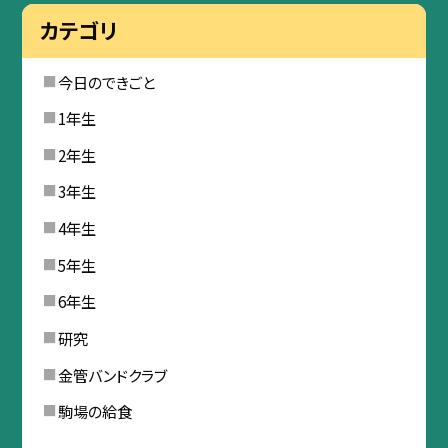
カテゴリ
今日のできごと
1年生
2年生
3年生
4年生
5年生
6年生
研究
金管バンドクラブ
駒場の給食