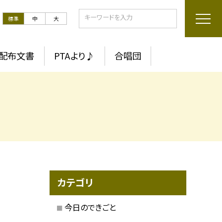
標準
中
大
配布文書
PTAより♪
合唱団
カテゴリ
今日のできごと