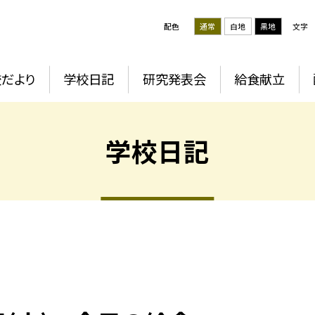
配色
通常
白地
黒地
文字
だより
学校日記
研究発表会
給食献立
学校日記