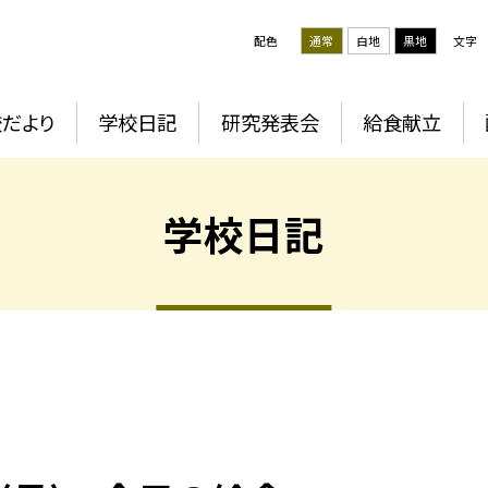
配色
通常
白地
黒地
文字
だより
学校日記
研究発表会
給食献立
学校日記