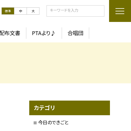
標準
中
大
配布文書
PTAより♪
合唱団
カテゴリ
今日のできごと