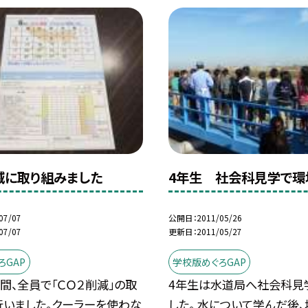
減に取り組みました
4年生 社会科見学で環
07/07
公開日
2011/05/26
07/07
更新日
2011/05/27
ろGAP
学校版めぐろGAP
間、全員で「ＣＯ２削減」の取
4年生は水道局へ社会科見
行いました。クーラーを使わな
した。 水について学んだ後