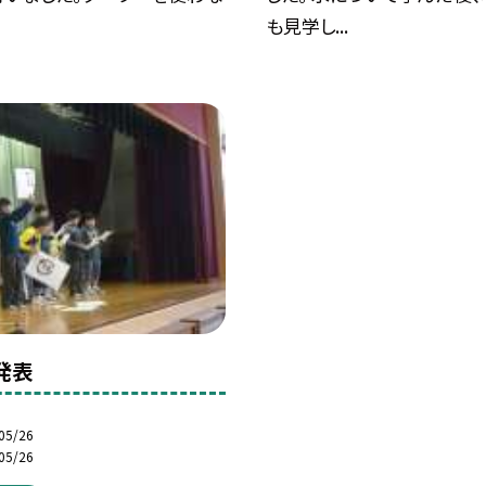
も見学し...
発表
05/26
05/26