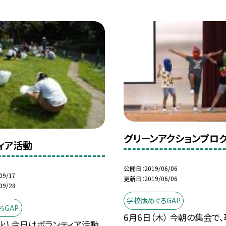
グリーンアクションプロ
ィア活動
公開日
2019/06/06
09/17
更新日
2019/06/06
09/28
学校版めぐろGAP
ろGAP
6月6日（木） 今朝の集会で
(火) 今日はボランティア活動