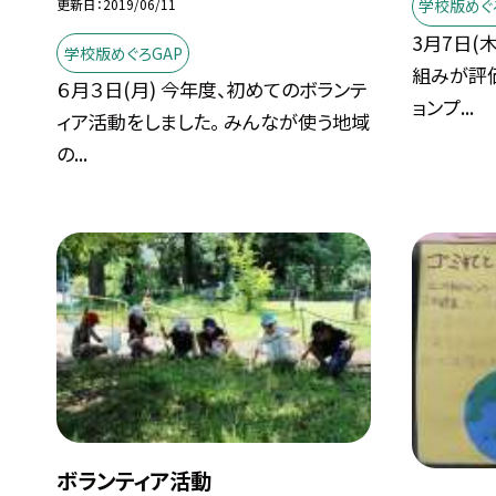
更新日
2019/06/11
学校版めぐ
3月7日(
学校版めぐろGAP
組みが評
６月３日(月) 今年度、初めてのボランテ
ョンプ...
ィア活動をしました。 みんなが使う地域
の...
ボランティア活動