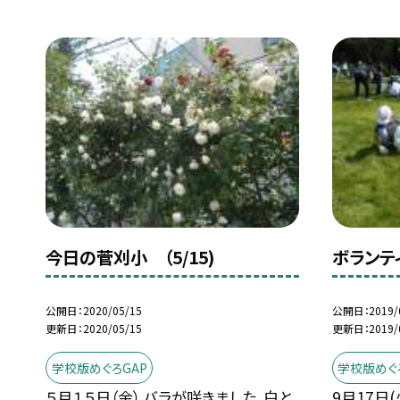
今日の菅刈小 （5/15)
ボランテ
公開日
2020/05/15
公開日
2019/
更新日
2020/05/15
更新日
2019/
学校版めぐろGAP
学校版めぐ
５月１５日（金） バラが咲きました。白と
9月17日