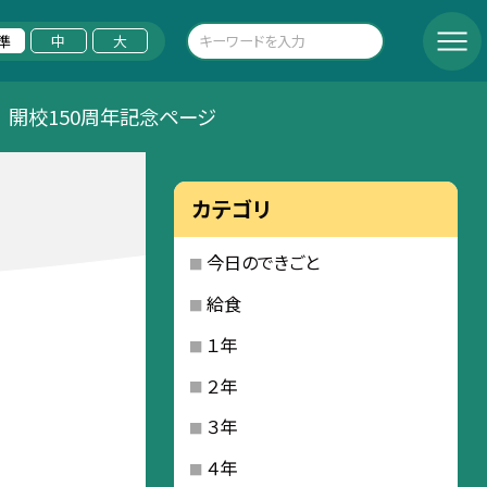
準
中
大
開校150周年記念ページ
カテゴリ
今日のできごと
給食
１年
２年
３年
４年