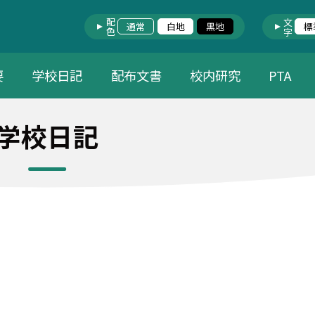
配色
文字
通常
白地
黒地
標
要
学校日記
配布文書
校内研究
PTA
学校日記