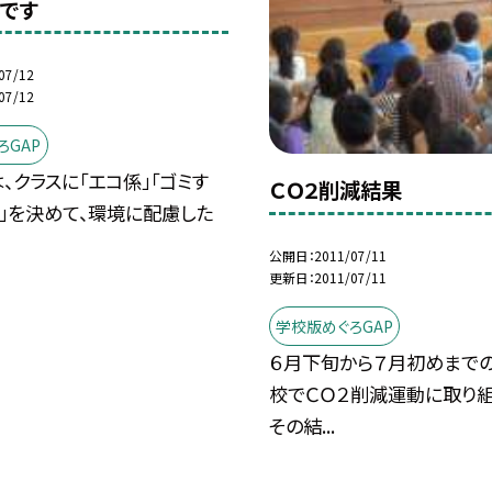
です
07/12
07/12
ろGAP
、クラスに「エコ係」「ゴミす
ＣＯ２削減結果
」を決めて、環境に配慮した
公開日
2011/07/11
更新日
2011/07/11
学校版めぐろGAP
６月下旬から７月初めまでの
校でＣＯ２削減運動に取り組
その結...