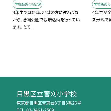
学校版めぐろGAP
学校版めぐ
3年生では毎年、地域の方に教わりな
4年生が
がら、菅刈公園で栽培活動を行ってい
ズ形式で
ます。 とて...
目黒区立菅刈小学校
東京都目黒区青葉台3丁目3番26号
TEL.
03-3461-2569