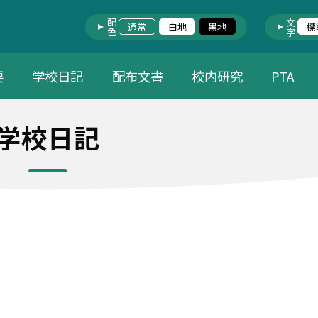
配色
文字
通常
白地
黒地
標
要
学校日記
配布文書
校内研究
PTA
学校日記