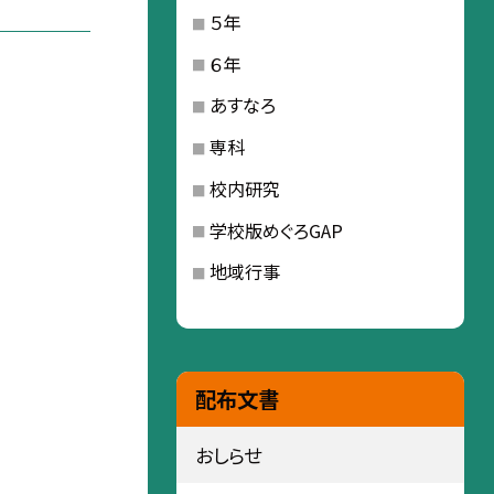
５年
６年
あすなろ
専科
校内研究
学校版めぐろGAP
地域行事
配布文書
おしらせ