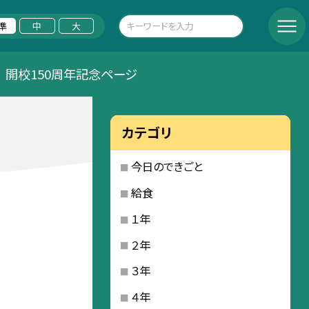
準
中
大
開校150周年記念ページ
カテゴリ
今日のできごと
給食
１年
２年
３年
４年