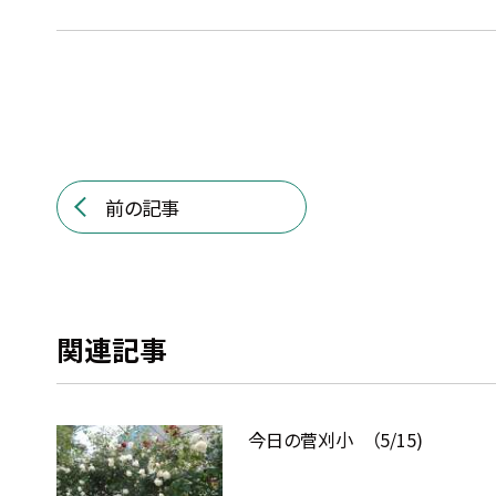
前の記事
関連記事
今日の菅刈小 （5/15)