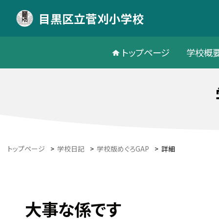
目黒区立菅刈小学校
トップページ
学校概
トップページ
>
学校日記
>
学校版めぐろGAP
>
詳細
大事な係です